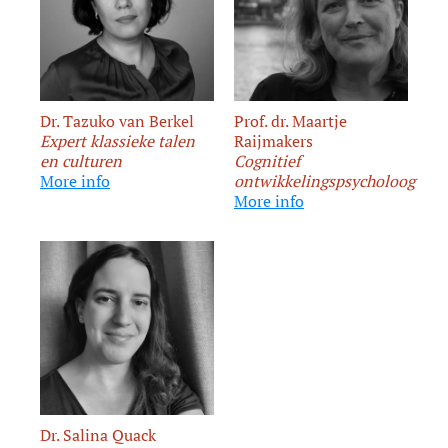
Dr. Tazuko van Berkel
Prof. dr. Maartje
Expert klassieke talen
Raijmakers
en culturen
Cognitief
More info
ontwikkelingspsycholoog
More info
Dr. Salina Quack