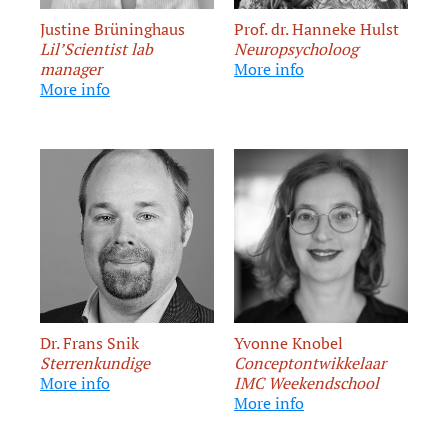
Justine Brüninghaus
Prof. dr. Hanneke Hulst
Lil’Scientist lab
Neuropsycholoog
manager
More info
More info
Dr. Frans Snik
Yvonne Knobel
Sterrenkundige
Conceptontwikkelaar
More info
IMC Weekendschool
More info