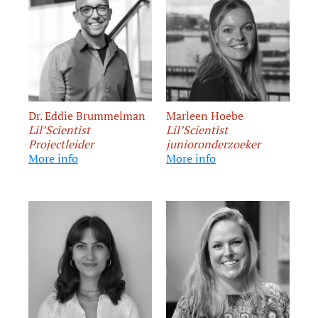
Dr. Eddie Brummelman
Marleen Hoebe
Lil’Scientist
Lil’Scientist
Projectleider
junioronderzoeker
More info
More info