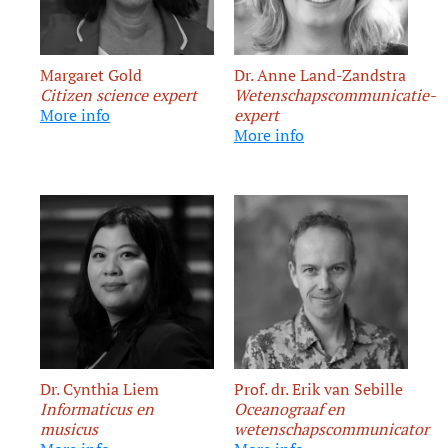
Margaret Gold
Dr. Anne Land-Zandstra
Citizen science expert
Wetenschapscommunicatie-
More info
expert
More info
Dr. Cynthia Liem
Prof. dr. Erik van Sebille
Informaticus en
Oceanograaf en
musicus
wetenschapscommunicator