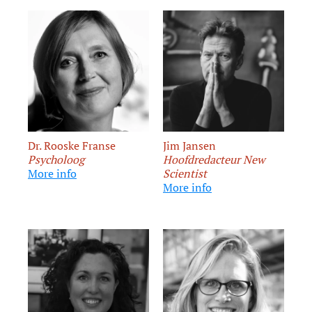
Dr. Rooske Franse
Jim Jansen
Psycholoog
Hoofdredacteur New
More info
Scientist
More info