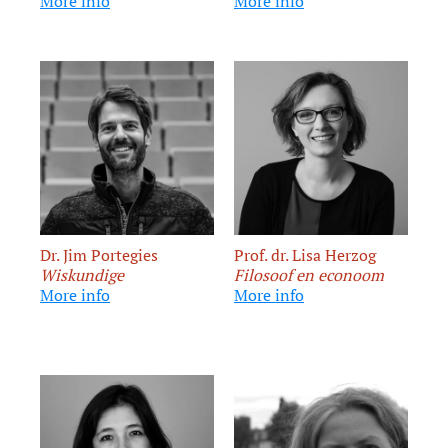
More info
More info
Dr. Jim Portegies
Prof. dr. Lisa Herzog
Wiskundige
Filosoof en econoom
More info
More info